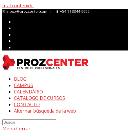
Ir al contenido
✉ inbox@prozcenter.com | 📱 +54 11 3344-9999
BLOG
CAMPUS
CALENDARIO
CATALOGO DE CURSOS
CONTACTO
Alternar búsqueda de la web
Menú
Cerrar