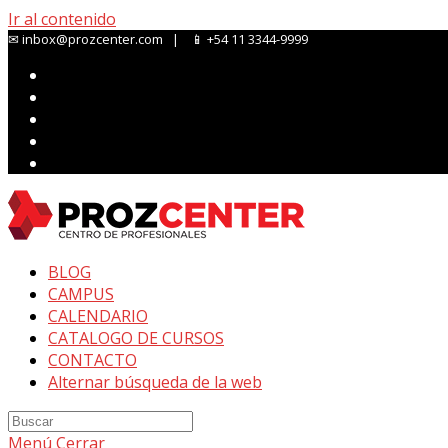
Ir al contenido
✉ inbox@prozcenter.com | 📱 +54 11 3344-9999
BLOG
CAMPUS
CALENDARIO
CATALOGO DE CURSOS
CONTACTO
Alternar búsqueda de la web
Menú
Cerrar