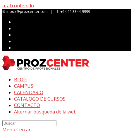
Ir al contenido
✉ inbox@prozcenter.com | 📱 +54 11 3344-9999
BLOG
CAMPUS
CALENDARIO
CATALOGO DE CURSOS
CONTACTO
Alternar búsqueda de la web
Menú
Cerrar