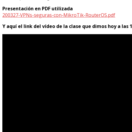
Presentación en PDF utilizada
200327-VPNs-seguras-con-MikroTik-RouterOS.pdf
Y aquí el link del vídeo de la clase que dimos hoy a las