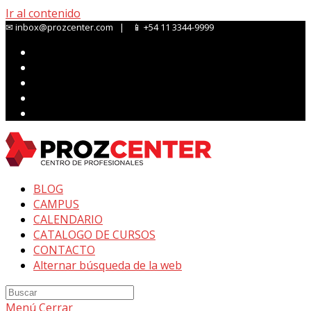
Ir al contenido
✉ inbox@prozcenter.com | 📱 +54 11 3344-9999
BLOG
CAMPUS
CALENDARIO
CATALOGO DE CURSOS
CONTACTO
Alternar búsqueda de la web
Menú
Cerrar