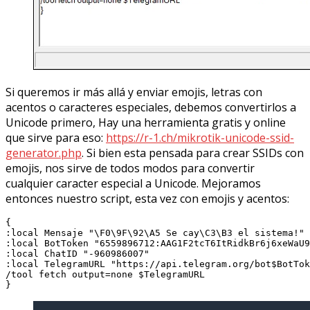
Si queremos ir más allá y enviar emojis, letras con
acentos o caracteres especiales, debemos convertirlos a
Unicode primero, Hay una herramienta gratis y online
que sirve para eso:
https://r-1.ch/mikrotik-unicode-ssid-
generator.php
. Si bien esta pensada para crear SSIDs con
emojis, nos sirve de todos modos para convertir
cualquier caracter especial a Unicode. Mejoramos
entonces nuestro script, esta vez con emojis y acentos:
{

:local Mensaje "\F0\9F\92\A5 Se cay\C3\B3 el sistema!"

:local BotToken "6559896712:AAG1F2tcT6ItRidkBr6j6xeWaU9
:local ChatID "-960986007"

:local TelegramURL "https://api.telegram.org/bot$BotTok
/tool fetch output=none $TelegramURL

}