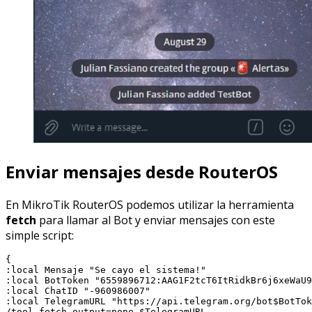
Enviar mensajes desde RouterOS
En MikroTik RouterOS podemos utilizar la herramienta
fetch
para llamar al Bot y enviar mensajes con este
simple script:
{

:local Mensaje "Se cayo el sistema!"

:local BotToken "6559896712:AAG1F2tcT6ItRidkBr6j6xeWaU9
:local ChatID "-960986007"

:local TelegramURL "https://api.telegram.org/bot$BotTok
/tool fetch output=none $TelegramURL
