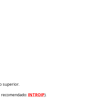
o superior.
so recomendado:
INTROIP
).