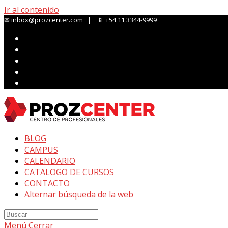
Ir al contenido
✉ inbox@prozcenter.com | 📱 +54 11 3344-9999
BLOG
CAMPUS
CALENDARIO
CATALOGO DE CURSOS
CONTACTO
Alternar búsqueda de la web
Menú
Cerrar